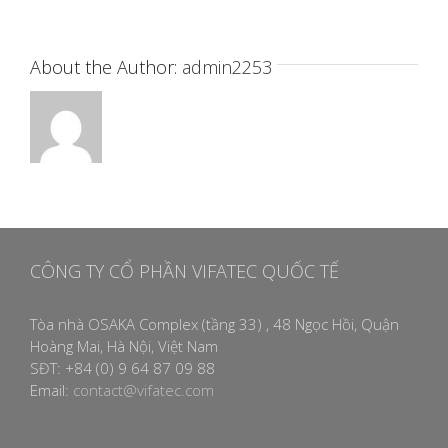
About the Author:
admin2253
CÔNG TY CỔ PHẦN VIFATEC QUỐC TẾ
Tòa nhà OSAKA Complex (tầng 33) , 48 Ngọc Hồi, Quận
Hoàng Mai, Hà Nội, Việt Nam
SĐT: +84 (0) 9 64 87 09 88
Email:
contact@vifatec.com