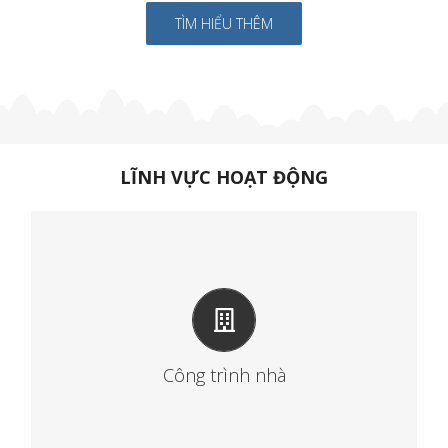
TÌM HIỂU THÊM
LĨNH VỰC HOẠT ĐỘNG
Công trình nhà
Nhà ở,
Toà nhà văn phòng, cửa hàng, khách sạn,
Nhà xưởng công nghiệp,
Công trình nhà
Trường học.