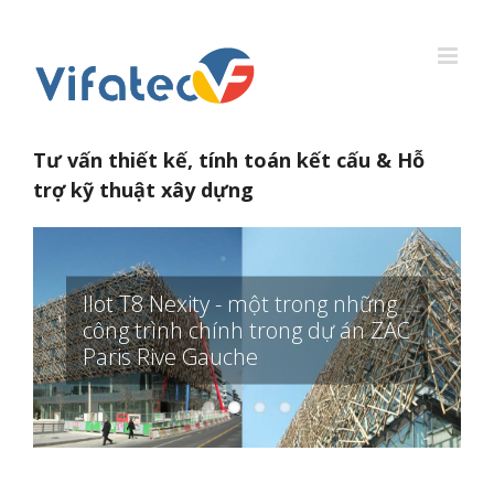
Skip
to
content
Tư vấn thiết kế, tính toán kết cấu & Hỗ
trợ kỹ thuật xây dựng
Ilot T8 Nexity - một trong những
công trình chính trong dự án ZAC
Paris Rive Gauche