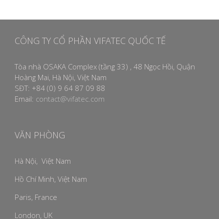
CÔNG TY CỔ PHẦN VIFATEC QUỐC TẾ
Tòa nhà OSAKA Complex (tầng 33) , 48 Ngọc Hồi, Quận
Hoàng Mai, Hà Nội, Việt Nam
SĐT: +84 (0) 9 64 87 09 88
Email:
contact@vifatec.com
VĂN PHÒNG
Hà Nội, Việt Nam
Hồ Chí Minh, Việt Nam
Paris, France
London, UK