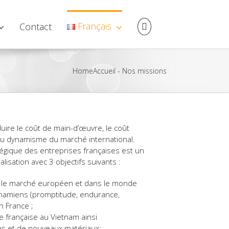
Français
Contact
Home
Accueil
-
Nos missions
ire le coût de main-d’œuvre, le coût
t du dynamisme du marché international.
tégique des entreprises françaises est un
isation avec 3 objectifs suivants :
ur le marché européen et dans le monde
etnamiens (promptitude, endurance,
n France ;
rie française au Vietnam ainsi
ies et de nouveaux matériaux;